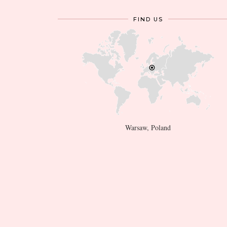
FIND US
Warsaw, Poland