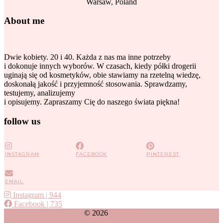
Warsaw, Poland
About me
Dwie kobiety. 20 i 40. Każda z nas ma inne potrzeby
i dokonuje innych wyborów. W czasach, kiedy półki drogerii
uginają się od kosmetyków, obie stawiamy na rzetelną wiedzę,
doskonałą jakość i przyjemność stosowania. Sprawdzamy,
testujemy, analizujemy
i opisujemy. Zapraszamy Cię do naszego świata piękna!
follow us
INSTAGRAM
FACEBOOK
PINTEREST
EMAIL
Instagram
| 944
Facebook
| 735
© 2026
Bellateca