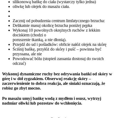
silikonową bańkę do ciała (wystarczy tylko jedna)
oliwkę lub olejek do masażu ciała.
Zacznij od pobudzenia centrum limfatycznego brzucha:
Delikatnie masuj okolicę brzucha poniżej pępka
Wykonaj 10 powolnych okrężnych ruchów z lekkim
dociskiem (chodzi o
poruszenie tkanką, a nie dłonią).
Przejdź do ud i pośladków: obficie nałóż olejek na skórę
Ściśnij bańkę, przyłóż do skóry i puść – powinna być
przyssana, ale nie
Powodować bólu (stopień zassania dostosuj do swoich
odczuć)
Wykonuj dynamiczne ruchy bez odrywania bańki od skóry w
górę i w dół zygzakiem. Obserwuj reakcję skóry –
zaczerwienienie to dobra reakcja, ale siniaki oznaczają, że
robisz go zbyt mocno.
Po masażu umyj bańkę wodą z mydłem i osusz, wytrzyj
nadmiar oliwki lub pozostaw do wchłonięcia.