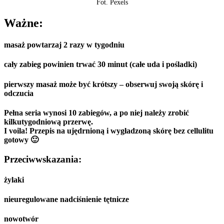
Fot. Pexels
Ważne:
masaż powtarzaj 2 razy w tygodniu
cały zabieg powinien trwać 30 minut (całe uda i pośladki)
pierwszy masaż może być krótszy – obserwuj swoją skórę i
odczucia
Pełna seria wynosi 10 zabiegów, a po niej należy zrobić
kilkutygodniową przerwę.
I voila! Przepis na ujędrnioną i wygładzoną skórę bez cellulitu
gotowy 🙂
Przeciwwskazania:
żylaki
nieuregulowane nadciśnienie tętnicze
nowotwór