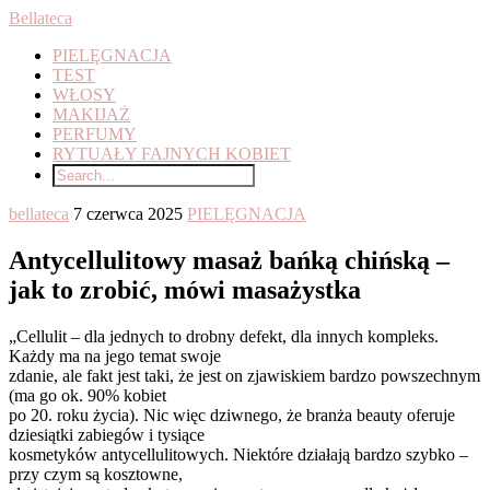
Bellateca
PIELĘGNACJA
TEST
WŁOSY
MAKIJAŻ
PERFUMY
RYTUAŁY FAJNYCH KOBIET
bellateca
7 czerwca 2025
PIELĘGNACJA
Antycellulitowy masaż bańką chińską –
jak to zrobić, mówi masażystka
„Cellulit – dla jednych to drobny defekt, dla innych kompleks.
Każdy ma na jego temat swoje
zdanie, ale fakt jest taki, że jest on zjawiskiem bardzo powszechnym
(ma go ok. 90% kobiet
po 20. roku życia). Nic więc dziwnego, że branża beauty oferuje
dziesiątki zabiegów i tysiące
kosmetyków antycellulitowych. Niektóre działają bardzo szybko –
przy czym są kosztowne,