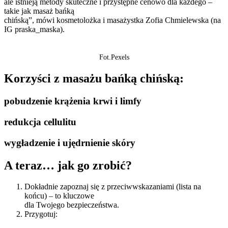
ale istnieją metody skuteczne i przystępne cenowo dla każdego –
takie jak masaż bańką
chińską”, mówi kosmetolożka i masażystka Zofia Chmielewska (na
IG praska_maska).
Fot.Pexels
Korzyści z masażu bańką chińską:
pobudzenie krążenia krwi i limfy
redukcja cellulitu
wygładzenie i ujędrnienie skóry
A teraz… jak go zrobić?
Dokładnie zapoznaj się z przeciwwskazaniami (lista na
końcu) – to kluczowe
dla Twojego bezpieczeństwa.
Przygotuj: